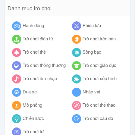
Danh mục trò chơi
Hành động
Phiêu lưu
Trò chơi điện tử
Trò chơi trên bàn
Trò chơi thẻ
Sòng bạc
Trò chơi thông thường
Trò chơi giáo dục
Trò chơi âm nhạc
Trò chơi xếp hình
Đua xe
Nhập vai
Mô phỏng
Trò chơi thể thao
Chiến lược
Trò chơi câu đố
Trò chơi từ