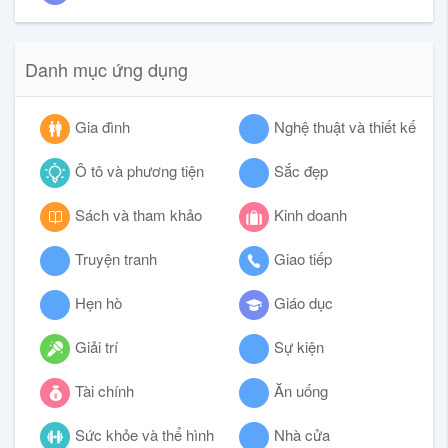
Danh mục ứng dụng
Gia đình
Nghệ thuật và thiết kế
Ô tô và phương tiện
Sắc đẹp
Sách và tham khảo
Kinh doanh
Truyện tranh
Giao tiếp
Hẹn hò
Giáo dục
Giải trí
Sự kiện
Tài chính
Ăn uống
Sức khỏe và thể hình
Nhà cửa