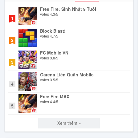
Free Fire: Sinh Nhật 9 Tuổi
votes
4.3
/
5
1
Block Blast!
votes
4.7
/
5
2
FC Mobile VN
votes
3.8
/
5
3
Garena Liên Quân Mobile
votes
3.5
/
5
4
Free Fire MAX
votes
4.4
/
5
5
Xem thêm »