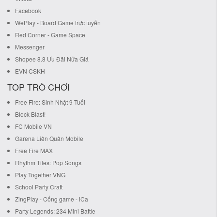
Facebook
WePlay - Board Game trực tuyến
Red Corner - Game Space
Messenger
Shopee 8.8 Ưu Đãi Nửa Giá
EVN CSKH
TOP TRÒ CHƠI
Free Fire: Sinh Nhật 9 Tuổi
Block Blast!
FC Mobile VN
Garena Liên Quân Mobile
Free Fire MAX
Rhythm Tiles: Pop Songs
Play Together VNG
School Party Craft
ZingPlay - Cổng game - iCa
Party Legends: 234 Mini Battle