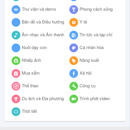
Thư viện và demo
Phong cách sống
Bản đồ và Điều hướng
Y tế
Âm nhạc và Âm thanh
Tin tức và tạp chí
Nuôi dạy con
Cá nhân hóa
Nhiếp ảnh
Năng suất
Mua sắm
Xã hội
Thể thao
Công cụ
Du lịch và Địa phương
Trình phát video
Thời tiết