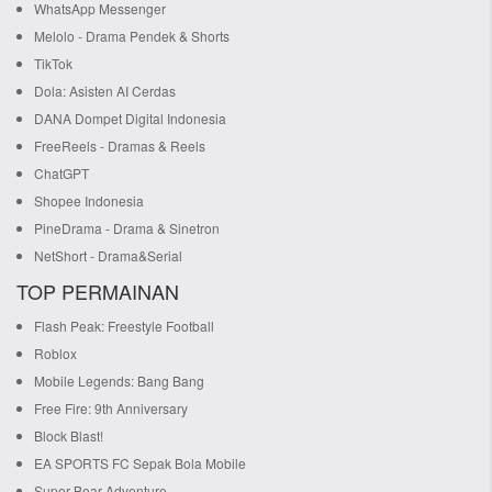
WhatsApp Messenger
Melolo - Drama Pendek & Shorts
TikTok
Dola: Asisten AI Cerdas
DANA Dompet Digital Indonesia
FreeReels - Dramas & Reels
ChatGPT
Shopee Indonesia
PineDrama - Drama & Sinetron
NetShort - Drama&Serial
TOP PERMAINAN
Flash Peak: Freestyle Football
Roblox
Mobile Legends: Bang Bang
Free Fire: 9th Anniversary
Block Blast!
EA SPORTS FC Sepak Bola Mobile
Super Bear Adventure