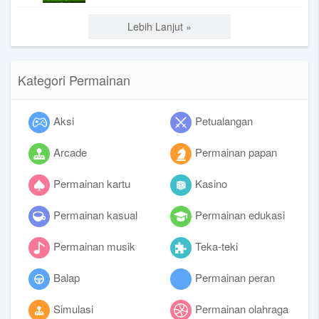
Lebih Lanjut »
Kategori Permainan
Aksi
Petualangan
Arcade
Permainan papan
Permainan kartu
Kasino
Permainan kasual
Permainan edukasi
Permainan musik
Teka-teki
Balap
Permainan peran
Simulasi
Permainan olahraga