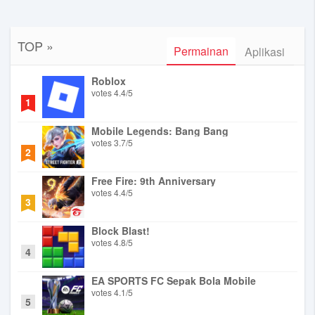
TOP »
Permainan
Aplikasi
Roblox
votes
4.4
/
5
1
Mobile Legends: Bang Bang
votes
3.7
/
5
2
Free Fire: 9th Anniversary
votes
4.4
/
5
3
Block Blast!
votes
4.8
/
5
4
EA SPORTS FC Sepak Bola Mobile
votes
4.1
/
5
5