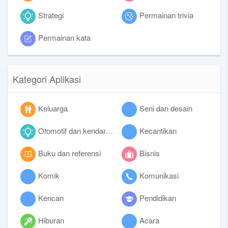
Strategi
Permainan trivia
Permainan kata
Kategori Aplikasi
Keluarga
Seni dan desain
Otomotif dan kendaraan
Kecantikan
Buku dan referensi
Bisnis
Komik
Komunikasi
Kencan
Pendidikan
Hiburan
Acara