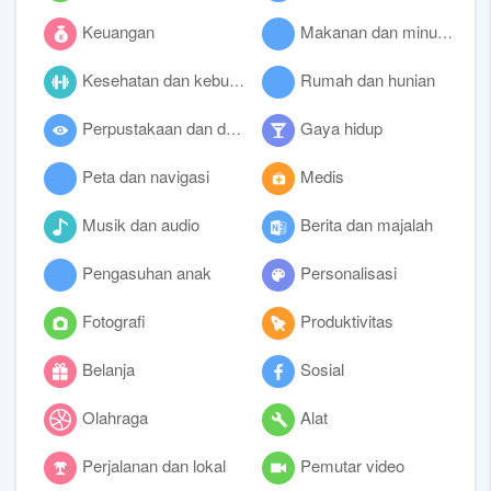
Keuangan
Makanan dan minuman
Kesehatan dan kebugaran
Rumah dan hunian
Perpustakaan dan demo
Gaya hidup
Peta dan navigasi
Medis
Musik dan audio
Berita dan majalah
Pengasuhan anak
Personalisasi
Fotografi
Produktivitas
Belanja
Sosial
Olahraga
Alat
Perjalanan dan lokal
Pemutar video