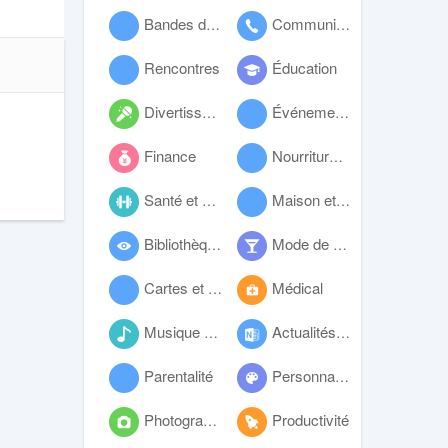
Bandes dessinées
Communication
Rencontres
Éducation
Divertissement
Événements
Finance
Nourriture et boissons
Santé et fitness
Maison et habitat
Bibliothèques et démo
Mode de vie
Cartes et navigation
Médical
Musique et audio
Actualités et magazines
Parentalité
Personnalisation
Photographie
Productivité