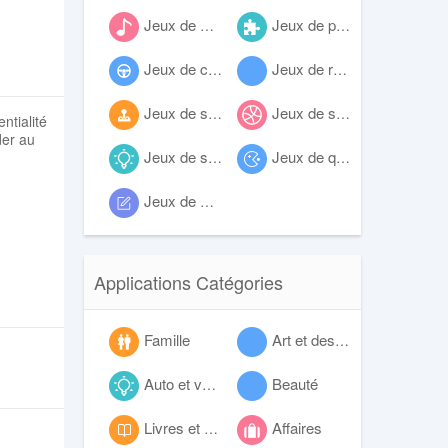
Jeux de musique
Jeux de puzzle
Jeux de course
Jeux de rôle
Jeux de simulation
Jeux de sport
ntialité
der au
Jeux de stratégie
Jeux de quiz
Jeux de mots
Applications Catégories
Famille
Art et design
Auto et véhicules
Beauté
Livres et références
Affaires