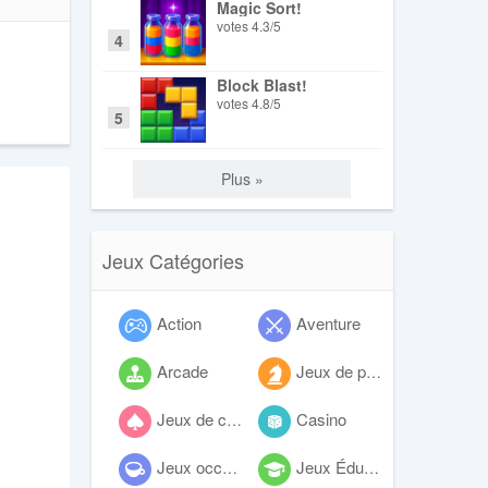
Magic Sort!
votes
4.3
/
5
4
Block Blast!
votes
4.8
/
5
5
Plus »
Jeux Catégories
Action
Aventure
Arcade
Jeux de plateau
Jeux de cartes
Casino
Jeux occasionnels
Jeux Éducatifs