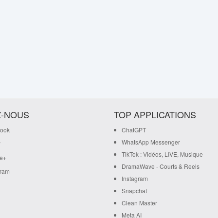
Z-NOUS
TOP APPLICATIONS
ook
ChatGPT
WhatsApp Messenger
r
TikTok : Vidéos, LIVE, Musique
e+
DramaWave - Courts & Reels
gram
Instagram
Snapchat
Clean Master
Meta AI