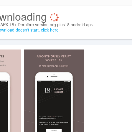
wnloading
APK 18+ Dernière version org.plus18.android.apk
ownload doesn't start, click here