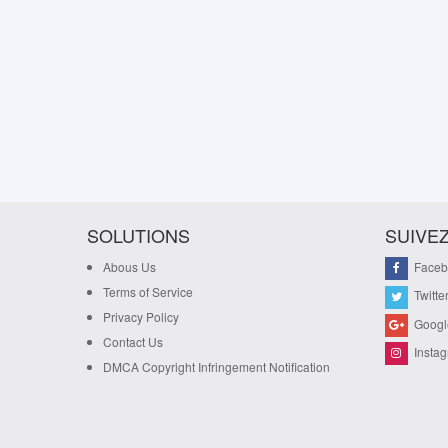
SOLUTIONS
SUIVE
Abous Us
Faceb
Terms of Service
Twitte
Privacy Policy
Googl
Contact Us
Insta
DMCA Copyright Infringement Notification