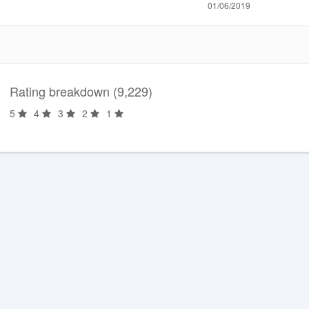
01/06/2019
Rating breakdown (9,229)
5
4
3
2
1