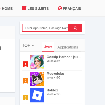
HOME
LES SUJETS
FRANÇAIS
n
TOP »
Jeux
Applications
Gossip Harbor : jeu de fusion
votes
3.8
/
5
1
Meowdoku
votes
4.6
/
5
2
Roblox
votes
4.2
/
5
3